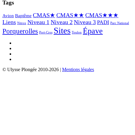
Tags
CMAS★
CMAS★★
CMAS★★★
Avion
Baptême
Liens
Niveau 1
Niveau 2
Niveau 3
PADI
Nitrox
Parc National
Sites
Épave
Porquerolles
Port-Cros
Toulon
Email
Facebook
YouTube
Insta
© Ulysse Plongée 2010-2026
|
Mentions légales