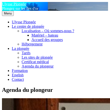
Aller
Ulysse Plongée
au
Plongez sur les îles d'or
contenu
Menu
principal
Ulysse Plongée
Le centre de plongée
Localisation – Où sommes-nous ?
Matériel – bateau
Accueil des groupes
Hébergement
La plongée
Tarifs
Les sites de plongée
Certificat médical
Agenda du plongeur
Formation
English
Contact
Agenda du plongeur