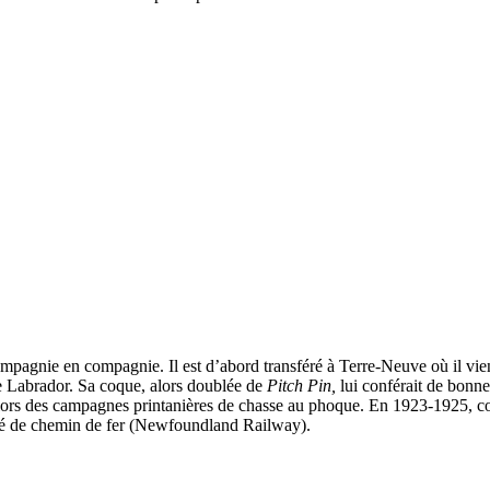
pagnie en compagnie. Il est d’abord transféré à Terre-Neuve où il vient
 le Labrador. Sa coque, alors doublée de
Pitch Pin,
lui conférait de bonne
 lors des campagnes printanières de chasse au phoque. En 1923-1925, comm
été de chemin de fer (Newfoundland Railway).