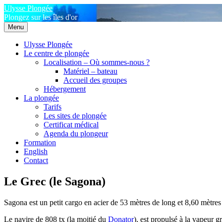
Aller
Ulysse Plongée
au
Plongez sur les îles d'or
contenu
Menu
principal
Ulysse Plongée
Le centre de plongée
Localisation – Où sommes-nous ?
Matériel – bateau
Accueil des groupes
Hébergement
La plongée
Tarifs
Les sites de plongée
Certificat médical
Agenda du plongeur
Formation
English
Contact
Le Grec (le Sagona)
Sagona est un petit cargo en acier de 53 mètres de long et 8,60 mètres
Le navire de 808 tx (la moitié du
Donator
), est propulsé à la vapeur 