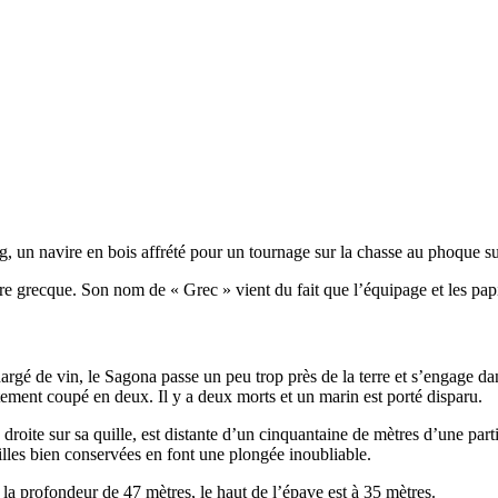
g, un navire en bois affrété pour un tournage sur la chasse au phoque s
re grecque. Son nom de « Grec » vient du fait que l’équipage et les pa
argé de vin, le Sagona passe un peu trop près de la terre et s’engage d
ement coupé en deux. Il y a deux morts et un marin est porté disparu.
n droite sur sa quille, est distante d’un cinquantaine de mètres d’une pa
illes bien conservées en font une plongée inoubliable.
er la profondeur de 47 mètres, le haut de l’épave est à 35 mètres.